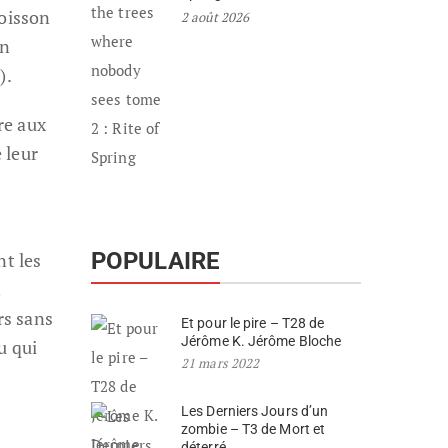
poisson
2 août 2026
en
).
re aux
 leur
POPULAIRE
nt les
t
rs sans
Et pour le pire – T28 de
Jérôme K. Jérôme Bloche
u qui
21 mars 2022
Les Derniers Jours d’un
zombie – T3 de Mort et
déterré