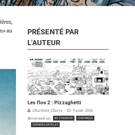
ères,
in» au
PRÉSENTÉ PAR
L'AUTEUR
Les flos 2 : Pizzaghetti
Charlotte Claeys
9 août 2026
Reviewed on:
BD D'HUMOUR
CHRONIQUE
DERNIERS ARTICLES